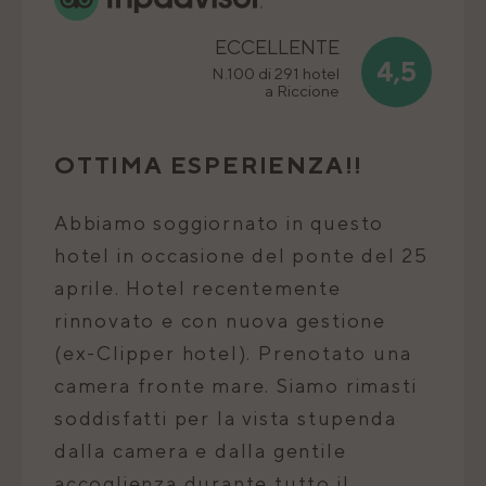
ECCELLENTE
4,5
N.100 di 291 hotel
a Riccione
OTTIMA ESPERIENZA!!
O
Abbiamo soggiornato in questo
A
25
hotel in occasione del ponte del 25
ho
aprile. Hotel recentemente
a
rinnovato e con nuova gestione
r
a
(ex-Clipper hotel). Prenotato una
(e
i
camera fronte mare. Siamo rimasti
c
soddisfatti per la vista stupenda
so
dalla camera e dalla gentile
da
accoglienza durante tutto il
ac