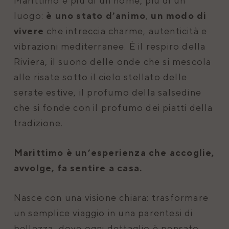
Marittimo è più di un nome, più di un
luogo:
è uno stato d’animo
,
un modo di
vivere
che intreccia charme, autenticità e
vibrazioni mediterranee. È il respiro della
Riviera, il suono delle onde che si mescola
alle risate sotto il cielo stellato delle
serate estive, il profumo della salsedine
che si fonde con il profumo dei piatti della
tradizione.
Marittimo è un’esperienza che accoglie,
avvolge, fa sentire a casa.
Nasce con una visione chiara: trasformare
un semplice viaggio in una parentesi di
bellezza, dove ogni dettaglio è pensato