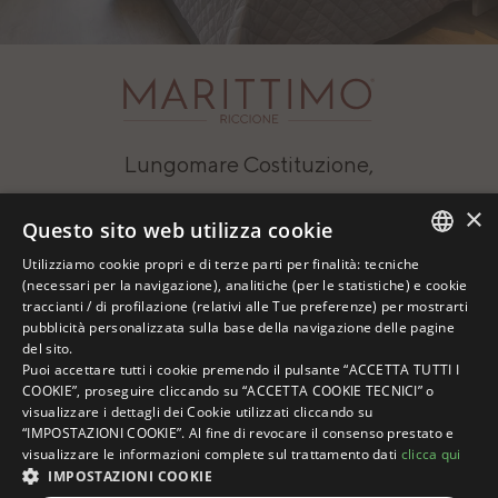
Lungomare Costituzione,
21 • 47838 Riccione RN
×
Questo sito web utilizza cookie
P.iva: 02571830393
Utilizziamo cookie propri e di terze parti per finalità: tecniche
C.I.R.: 099013-AL00418
ITALIAN
(necessari per la navigazione), analitiche (per le statistiche) e cookie
traccianti / di profilazione (relativi alle Tue preferenze) per mostrarti
C.I.N.:
ENGLISH
pubblicità personalizzata sulla base della navigazione delle pagine
del sito.
IT099013A1WCAKHNIC
GERMAN
Puoi accettare tutti i cookie premendo il pulsante “ACCETTA TUTTI I
COOKIE”, proseguire cliccando su “ACCETTA COOKIE TECNICI” o
FRENCH
SCOPRI DOVE
visualizzare i dettagli dei Cookie utilizzati cliccando su
SIAMO
RUSSIAN
“IMPOSTAZIONI COOKIE”. Al fine di revocare il consenso prestato e
visualizzare le informazioni complete sul trattamento dati
clicca qui
IMPOSTAZIONI COOKIE
TEL.
+39 0541 642525